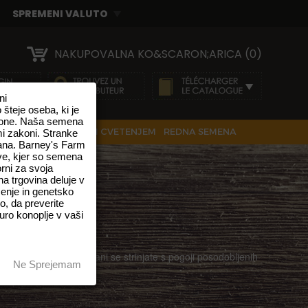
NAKUPOVALNA KO&SCARON;ARICA (0)
ni
teje oseba, ki je
zakone. Naša semena
MENA S SAMODEJNIM CVETENJEM
REDNA SEMENA
mi zakoni. Stranke
ana. Barney's Farm
ve, kjer so semena
orni za svoja
a trgovina deluje v
enje in genetsko
o, da preverite
uro konoplje v vaši
 uporabo spletne strani se strinjate s pogoji posodobljenih
Ne Sprejemam