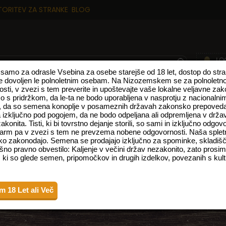
TORITEV ZA STRANKE
BLOG
 samo za odrasle Vsebina za osebe starejše od 18 let, dostop do stra
 dovoljen le polnoletnim osebam. Na Nizozemskem se za polnoletno š
arosti, v zvezi s tem preverite in upoštevajte vaše lokalne veljavne 
AJE
VISOKE CBD KONOPLJINE SORTE
FEMINIZIRANA SEMENA
SE
 s pridržkom, da le-ta ne bodo uporabljena v nasprotju z nacionalni
i, da so semena konoplje v posameznih državah zakonsko prepoved
 izključno pod pogojem, da ne bodo odpeljana ali odpremljena v drža
onita. Tisti, ki bi tovrstno dejanje storili, so sami in izključno odgov
Farm pa v zvezi s tem ne prevzema nobene odgovornosti. Naša spletn
o zakonodajo. Semena se prodajajo izključno za spominke, skladišč
šno pravno obvestilo: Kaljenje v večini držav nezakonito, zato prosim
 ki so glede semen, pripomočkov in drugih izdelkov, povezanih s kult
a skrbno pregledate posodobljen dokument pred uporabo spletne strani. Z
m 18 Let ali Več