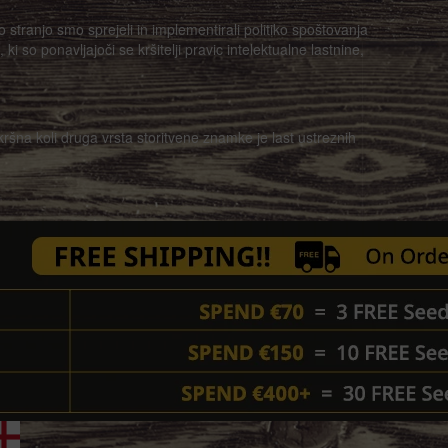
 stranjo smo sprejeli in implementirali politiko spoštovanja
i so ponavljajoči se kršitelji pravic intelektualne lastnine,
kršna koli druga vrsta storitvene znamke je last ustreznih