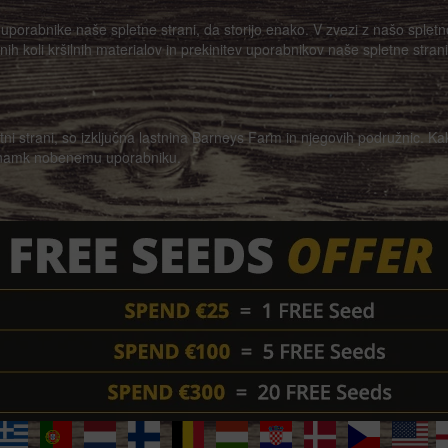
uporabnike naše spletne strani, da storijo enako. V zvezi z našo spletno
 koli kršilnih materialov in prekinitev uporabnikov naše spletne strani, k
etni strani, so izključna lastnina Barneys Farm in njegovih podružnic. Ka
 znamk nobenemu uporabniku.