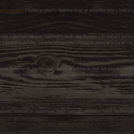
eysfarm.com/
("Spletna stran"). Spletna stran je avtorsko delo v lasti in
druge materiale (skupaj "Vsebina"), ki jih zagotavljamo mi samo v info
s pogoji in določili, navedenimi spodaj ("Pogoji in določila"). Če se ne st
soji, spremeniti, modificirati, dodati ali odstraniti dele teh pogojev in
oli sprememb teh pogojev in določil bo pomenila, da spremembe sprejem
nosti, varnosti in zasebnosti vaših osebnih podatkov. Vaše osebne pod