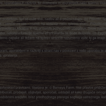
, uporabljeni in razkritji, ko dostopate in uporabljate našo spletno stra
 podatkom, kot so vaše ime, naslov ali e-poštni naslov. (b) Piškotki: S
alnik – vendar ne vas – vsakič, ko obiščete našo spletno stran). Piškotki 
rmacije so koristne in kaj bi morda potrebovalo izboljšave. Svoje nasta
rabo, nekatere funkcije spletne strani morda ne bodo delovale. (c) Zag
demo napake ali težave na spletni strani in razumemo vpliv, ki ga imaj
ni, uporabljeni in razkritji s strani nas v povezavi z vašo uporabo te s
na vprašanja.
 avtorskimi pravicami. Vsebina je: © Barneys Farm. Vse pravice pridržan
tribuirali, prodajali, objavljali, sporočali, oddajali ali kako drugače omog
podobnimi sredstvi, brez predhodnega pisnega soglasja ustreznega lastn