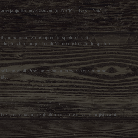
 upravljanju Barney's Souvenirs BV ("Mi," "Nas", "Naš" in
rmativne namene. Z dostopom do spletne strani ali
rinjate s temi pogoji in določili, ne dostopajte do spletne
 določil kadarkoli. Prosimo, občasno preverite spremembe.
ate.
atke obravnavamo kot informacije o vas kot določljivi osebi,