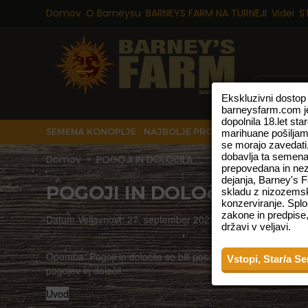
Domov
O Barneysu
BARNEYS FARM NA TURNEJI
Videi
S
Ekskluzivni dostop
barneysfarm.com je
dopolnila 18.let st
SEMENA KONOPLJE
NAJBOLJE PRODAJANO
NOVE IZD
marihuane pošiljamo
se morajo zavedat
dobavlja ta semena
Domov
POGOJI IN DOLOčILA
>
prepovedana in nezak
dejanja, Barney's 
POGOJI IN DOLOčILA
skladu z nizozemsk
konzerviranje. Splo
zakone in predpise,
Datum Veljavnost: 27. september 2023
državi v veljavi.
Opomba: Pogoji in določila so bili posodobljeni. Prosimo, d
Vstopi, Star/a Se
pogojev in določil.
Uvod