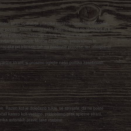
n:
pletna stran uporablja piškotke (majhne besedilne datoteke,
nam povejo, katere strani naše spletne strani so obiskane in s
vitve piškotkov lahko upravljate v svojem spletnem
otavljanje kakovosti: Morda zajamemo, predvajamo in
o napake pri transakcijah na poslovne procese, ter izboljšamo
pletne strani, si prosimo oglejte našo politiko zasebnosti,
e. Razen kot je določeno tukaj, se strinjate, da ne boste
očali katero koli vsebino, pridobljeno prek spletne strani,
ika avtorskih pravic take vsebine.