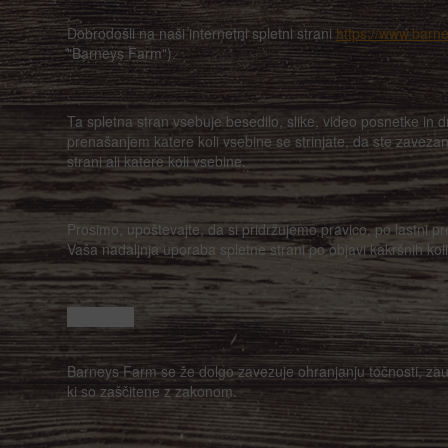
Dobrodošli na naši internetni spletni strani
https://www.barn
"Barneys Farm").
Ta spletna stran vsebuje besedilo, slike, video posnetke in 
prenašanjem katere koli vsebine se strinjate, da ste zavezani 
strani ali katere koli vsebine.
Prosimo, upoštevajte, da si pridržujemo pravico, po lastni pre
Vaša nadaljnja uporaba spletne strani po objavi kakršnih k
Zasebnost
Barneys Farm se že dolgo zavezuje ohranjanju točnosti, zaup
ki so zaščitene z zakonom.