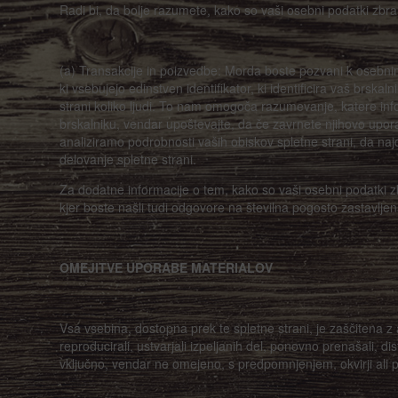
Radi bi, da bolje razumete, kako so vaši osebni podatki zbrani
(a) Transakcije in poizvedbe: Morda boste pozvani k osebnim
ki vsebujejo edinstven identifikator, ki identificira vaš brsk
strani koliko ljudi. To nam omogoča razumevanje, katere info
brskalniku, vendar upoštevajte, da če zavrnete njihovo upo
analiziramo podrobnosti vaših obiskov spletne strani, da naj
delovanje spletne strani.
Za dodatne informacije o tem, kako so vaši osebni podatki zbra
kjer boste našli tudi odgovore na številna pogosto zastavlje
OMEJITVE UPORABE MATERIALOV
Vsa vsebina, dostopna prek te spletne strani, je zaščitena z
reproducirali, ustvarjali izpeljanih del, ponovno prenašali, dis
vključno, vendar ne omejeno, s predpomnjenjem, okvirji ali 