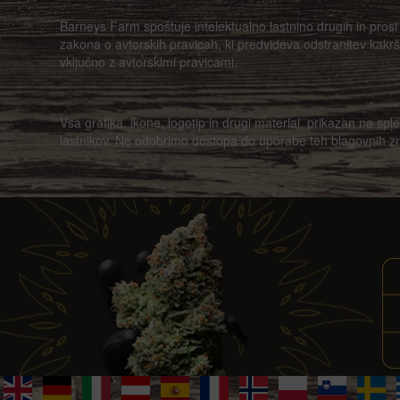
Barneys Farm spoštuje intelektualno lastnino drugih in prosi 
zakona o avtorskih pravicah, ki predvideva odstranitev kakršnih
vključno z avtorskimi pravicami.
Vsa grafika, ikone, logotip in drugi material, prikazan na spl
lastnikov. Ne odobrimo dostopa do uporabe teh blagovnih