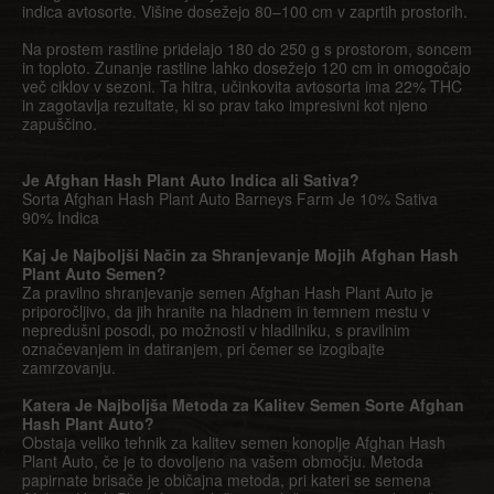
indica avtosorte. Višine dosežejo 80–100 cm v zaprtih prostorih.
Na prostem rastline pridelajo 180 do 250 g s prostorom, soncem
in toploto. Zunanje rastline lahko dosežejo 120 cm in omogočajo
več ciklov v sezoni. Ta hitra, učinkovita avtosorta ima 22% THC
in zagotavlja rezultate, ki so prav tako impresivni kot njeno
zapuščino.
Je Afghan Hash Plant Auto Indica ali Sativa?
Sorta Afghan Hash Plant Auto Barneys Farm Je 10% Sativa
90% Indica
Kaj Je Najboljši Način za Shranjevanje Mojih Afghan Hash
Plant Auto Semen?
Za pravilno shranjevanje semen Afghan Hash Plant Auto je
priporočljivo, da jih hranite na hladnem in temnem mestu v
nepredušni posodi, po možnosti v hladilniku, s pravilnim
označevanjem in datiranjem, pri čemer se izogibajte
zamrzovanju.
Katera Je Najboljša Metoda za Kalitev Semen Sorte Afghan
Hash Plant Auto?
Obstaja veliko tehnik za kalitev semen konoplje Afghan Hash
Plant Auto, če je to dovoljeno na vašem območju. Metoda
papirnate brisače je običajna metoda, pri kateri se semena