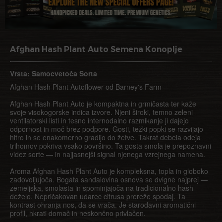
Afghan Hash Plant Auto Semena Konoplje
Vrsta: Samocvetoča Sorta
Afghan Hash Plant Autoflower od Barney's Farm
Afghan Hash Plant Auto je kompaktna in grmičasta ter kaže
svoje visokogorske indica izvore. Njeni široki, temno zeleni
ventilatorski listi in tesno internodalno razmikanje ji dajejo
odpornost in moč brez podpore. Gosti, težki popki se razvijajo
hitro in se enakomerno gradijo do žetve. Takrat debela odeja
trihomov pokriva vsako površino. Ta gosta smola je prepoznavni
videz sorte — in najjasnejši signal njenega vzrejnega namena.
Aroma Afghan Hash Plant Auto je kompleksna, topla in globoko
zadovoljujoča. Bogata sandalovina osnova se dvigne najprej —
zemeljska, smolasta in spominjajoča na tradicionalno hash
deželo. Nepričakovan udarec citrusa prereže spodaj. Ta
kontrast ohranja nos, da se vrača. Je starodavni aromatični
profil, hkrati domač in neskončno privlačen.