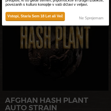
predpise, ki so glede semen, pripomočkov in drugih izdelkov,
povezanih s kulturo konoplje v vaši državi v veljavi.
Vstopi, Star/a Sem 18 Let ali Več
Ne Sprejemam
AFGHAN HASH PLANT
AUTO STRAIN