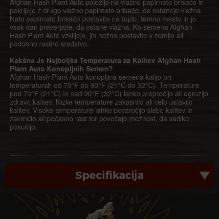
Afghan Hash Plant Auto položijo na vlažno papirnato brisačo in
pokrijejo z drugo vlažno papirnato brisačo, da ostanejo vlažna.
Nato papirnato brisačo postavite na toplo, temno mesto in jo
vsak dan preverjajte, da ostane vlažna. Ko semena Afghan
Hash Plant Auto vzklijejo, jih nežno postavite v zemljo ali
podobno rastno sredstvo.
Kakšna Je Najboljša Temperatura za Kalitev Afghan Hash
Plant Auto Konopljnih Semen?
Afghan Hash Plant Auto konopljina semena kalijo pri
temperaturah od 70°F do 90°F (21°C do 32°C). Temperature
pod 70°F (21°C) in nad 90°F (32°C) lahko preprečijo ali ogrozijo
zdravo kalitev. Nizke temperature zakasnijo ali celo ustavijo
kalitev. Visoke temperature lahko povzročijo slabo kalitev in
zakrnelo ali počasno rast ter povečajo možnost, da sadike
posušijo.
Specifikacija