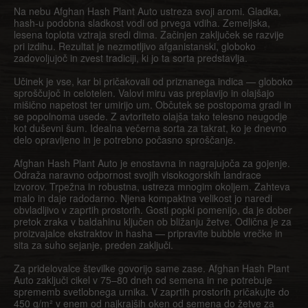
Na nebu Afghan Hash Plant Auto ustreza svoji aromi. Gladka,
hash-u podobna sladkost vodi od prvega vdiha. Zemeljska,
lesena toplota vztraja sredi dima. Začinjen zaključek se razvije
pri izdihu. Rezultat je nezmotljivo afganistanski, globoko
zadovoljujoč in zvest tradiciji, ki jo ta sorta predstavlja.
Učinek je vse, kar bi pričakovali od priznanega indica — globoko
sproščujoč in celotelen. Valovi miru vas preplavijo in olajšajo
mišično napetost ter umirijo um. Občutek se postopoma gradi in
se popolnoma usede. Z avtoriteto olajša tako telesno neugodje
kot duševni šum. Idealna večerna sorta za takrat, ko je dnevno
delo opravljeno in je potrebno počasno sproščanje.
Afghan Hash Plant Auto je enostavna in nagrajujoča za gojenje.
Odraža naravno odpornost svojih visokogorskih landrace
izvorov. Trpežna in robustna, ustreza mnogim okoljem. Zahteva
malo in daje radodarno. Njena kompaktna velikost jo naredi
obvladljivo v zaprtih prostorih. Gosti popki pomenijo, da je dober
pretok zraka v baldahinu ključen ob bližanju žetve. Odlična je za
proizvajalce ekstraktov in hasha — pripravite bubble vrečke in
sita za suho sejanje, preden zaključi.
Za pridelovalce številke govorijo same zase. Afghan Hash Plant
Auto zaključi cikel v 75–80 dneh od semena in ne potrebuje
sprememb svetlobnega urnika. V zaprtih prostorih pričakujte do
450 g/m² v enem od najkrajših oken od semena do žetve za