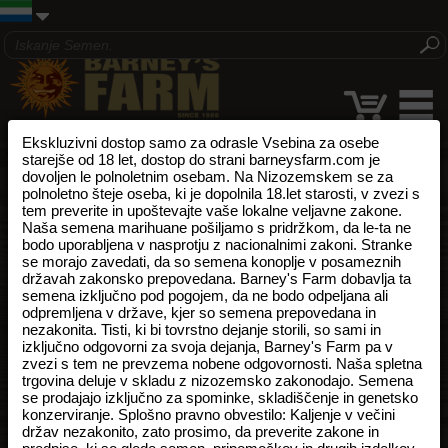
Ekskluzivni dostop samo za odrasle Vsebina za osebe
starejše od 18 let, dostop do strani barneysfarm.com je
dovoljen le polnoletnim osebam. Na Nizozemskem se za
polnoletno šteje oseba, ki je dopolnila 18.let starosti, v zvezi s
tem preverite in upoštevajte vaše lokalne veljavne zakone.
Naša semena marihuane pošiljamo s pridržkom, da le-ta ne
bodo uporabljena v nasprotju z nacionalnimi zakoni. Stranke
se morajo zavedati, da so semena konoplje v posameznih
državah zakonsko prepovedana. Barney's Farm dobavlja ta
semena izključno pod pogojem, da ne bodo odpeljana ali
odpremljena v države, kjer so semena prepovedana in
nezakonita. Tisti, ki bi tovrstno dejanje storili, so sami in
izključno odgovorni za svoja dejanja, Barney's Farm pa v
zvezi s tem ne prevzema nobene odgovornosti. Naša spletna
trgovina deluje v skladu z nizozemsko zakonodajo. Semena
se prodajajo izključno za spominke, skladiščenje in genetsko
konzerviranje. Splošno pravno obvestilo: Kaljenje v večini
držav nezakonito, zato prosimo, da preverite zakone in