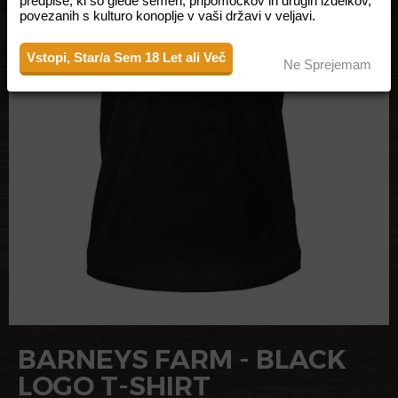
predpise, ki so glede semen, pripomočkov in drugih izdelkov,
povezanih s kulturo konoplje v vaši državi v veljavi.
Vstopi, Star/a Sem 18 Let ali Več
Ne Sprejemam
BARNEYS FARM - BLACK
LOGO T-SHIRT