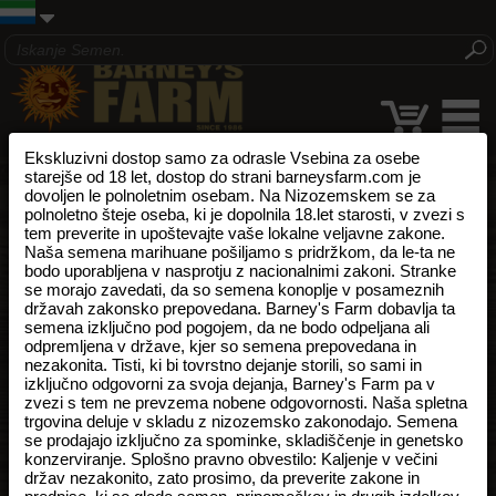
Ekskluzivni dostop samo za odrasle Vsebina za osebe
starejše od 18 let, dostop do strani barneysfarm.com je
dovoljen le polnoletnim osebam. Na Nizozemskem se za
polnoletno šteje oseba, ki je dopolnila 18.let starosti, v zvezi s
tem preverite in upoštevajte vaše lokalne veljavne zakone.
Naša semena marihuane pošiljamo s pridržkom, da le-ta ne
bodo uporabljena v nasprotju z nacionalnimi zakoni. Stranke
se morajo zavedati, da so semena konoplje v posameznih
državah zakonsko prepovedana. Barney's Farm dobavlja ta
semena izključno pod pogojem, da ne bodo odpeljana ali
odpremljena v države, kjer so semena prepovedana in
nezakonita. Tisti, ki bi tovrstno dejanje storili, so sami in
izključno odgovorni za svoja dejanja, Barney's Farm pa v
zvezi s tem ne prevzema nobene odgovornosti. Naša spletna
trgovina deluje v skladu z nizozemsko zakonodajo. Semena
se prodajajo izključno za spominke, skladiščenje in genetsko
konzerviranje. Splošno pravno obvestilo: Kaljenje v večini
držav nezakonito, zato prosimo, da preverite zakone in