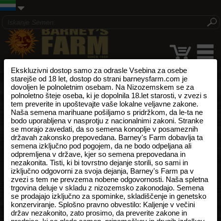
Ekskluzivni dostop samo za odrasle Vsebina za osebe
starejše od 18 let, dostop do strani barneysfarm.com je
dovoljen le polnoletnim osebam. Na Nizozemskem se za
polnoletno šteje oseba, ki je dopolnila 18.let starosti, v zvezi s
tem preverite in upoštevajte vaše lokalne veljavne zakone.
Naša semena marihuane pošiljamo s pridržkom, da le-ta ne
bodo uporabljena v nasprotju z nacionalnimi zakoni. Stranke
se morajo zavedati, da so semena konoplje v posameznih
državah zakonsko prepovedana. Barney's Farm dobavlja ta
semena izključno pod pogojem, da ne bodo odpeljana ali
odpremljena v države, kjer so semena prepovedana in
nezakonita. Tisti, ki bi tovrstno dejanje storili, so sami in
izključno odgovorni za svoja dejanja, Barney's Farm pa v
zvezi s tem ne prevzema nobene odgovornosti. Naša spletna
trgovina deluje v skladu z nizozemsko zakonodajo. Semena
se prodajajo izključno za spominke, skladiščenje in genetsko
konzerviranje. Splošno pravno obvestilo: Kaljenje v večini
držav nezakonito, zato prosimo, da preverite zakone in