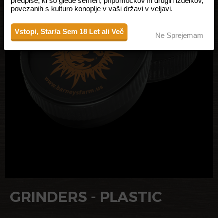
predpise, ki so glede semen, pripomočkov in drugih izdelkov,
povezanih s kulturo konoplje v vaši državi v veljavi.
Vstopi, Star/a Sem 18 Let ali Več
Ne Sprejemam
GRINDERS - PLASTIC