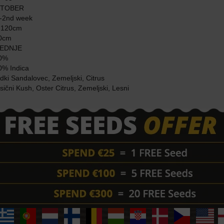
kar prikazuje njihovo kompaktno gost
TOBER
genetiko.
-2nd week
-120cm
Notranje rastline ostanejo kompakt
cvetov. Zunanje rastline dosežejo v
0cm
traja 55-65 dni v zaprtih prostorih,
EDNJE
0%
% Indica
Je Hindu Kush Indica ali Sativa?
dki Sandalovec, Zemeljski, Citrus
Sorta Hindu Kush Barneys Farm Je
sični Kush, Oster Citrus, Zemeljski, Lesni
Kaj Je Najboljši Način za Shra
Za pravilno shranjevanje semen Hind
temnem mestu v nepredušni posodi,
datiranjem, pri čemer se izogibajt
Katera Je Najboljša Metoda za 
Obstaja veliko tehnik za kalitev s
območju. Metoda papirnate brisače
položijo na vlažno papirnato brisač
vlažna. Nato papirnato brisačo post
ostane vlažna. Ko semena Hindu Kus
rastno sredstvo.
Kakšna Je Najboljša Temperatur
Hindu Kush konopljina semena kali