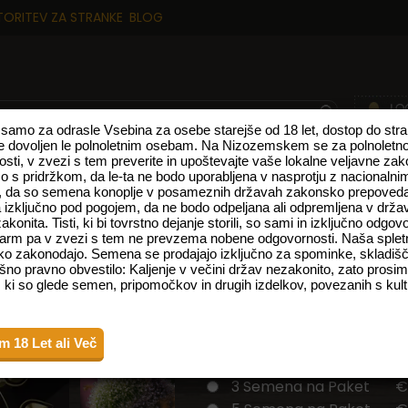
TORITEV ZA STRANKE
BLOG
 samo za odrasle Vsebina za osebe starejše od 18 let, dostop do stra
 dovoljen le polnoletnim osebam. Na Nizozemskem se za polnoletno š
arosti, v zvezi s tem preverite in upoštevajte vaše lokalne veljavne 
AJE
VISOKE CBD KONOPLJINE SORTE
FEMINIZIRANA SEMENA
SE
 s pridržkom, da le-ta ne bodo uporabljena v nasprotju z nacionalni
i, da so semena konoplje v posameznih državah zakonsko prepoved
 izključno pod pogojem, da ne bodo odpeljana ali odpremljena v drža
noplje
onita. Tisti, ki bi tovrstno dejanje storili, so sami in izključno odgov
Farm pa v zvezi s tem ne prevzema nobene odgovornosti. Naša spletn
HINDU KUSH 
o zakonodajo. Semena se prodajajo izključno za spominke, skladišč
šno pravno obvestilo: Kaljenje v večini držav nezakonito, zato prosim
 ki so glede semen, pripomočkov in drugih izdelkov, povezanih s kult
Hindu Kush Mountains land
Izberi Velikost Paketa
m 18 Let ali Več
1 Semena na Paket
€
3 Semena na Paket
€