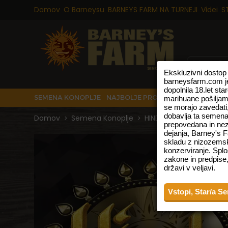
Domov
O Barneysu
BARNEYS FARM NA TURNEJI
Videi
S
Ekskluzivni dostop
barneysfarm.com je
dopolnila 18.let st
SEMENA KONOPLJE
NAJBOLJE PRODAJANO
NOVE IZD
marihuane pošiljamo
se morajo zavedat
dobavlja ta semena
Domov
Semena Konoplje
HINDU KUSH Semena Ko
>
>
prepovedana in nezak
dejanja, Barney's 
skladu z nizozemsk
konzerviranje. Splo
zakone in predpise,
državi v veljavi.
Vstopi, Star/a Se