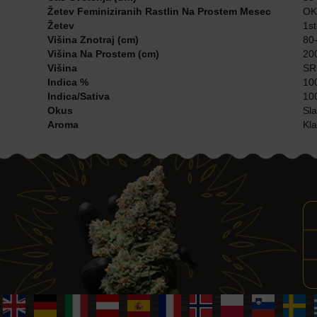
Žetev Feminiziranih Rastlin Na Prostem Mesec
OK
Žetev
1st
Višina Znotraj (cm)
80
Višina Na Prostem (cm)
20
Višina
SR
Indica %
10
Indica/Sativa
100
Okus
Sla
Aroma
Kla