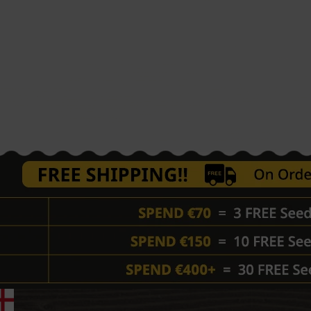
oto in jih naredi idealne za gojitvence, ki iščejo pristno
ne, 80-120 cm, in prinesejo 550-600 g/m² gostih, smolnatih
išino 200 cm in proizvedejo do 1000 g na rastlino. Cvetenje
 z zunanjimi žetvami, pripravljenimi do prvega tedna oktobra.
 100% Indica
njevanje Mojih Hindu Kush Semen?
u Kush je priporočljivo, da jih hranite na hladnem in
 po možnosti v hladilniku, s pravilnim označevanjem in
e zamrzovanju.
Kalitev Semen Sorte Hindu Kush?
emen konoplje Hindu Kush, če je to dovoljeno na vašem
 je običajna metoda, pri kateri se semena Hindu Kush
o in pokrijejo z drugo vlažno papirnato brisačo, da ostanejo
avite na toplo, temno mesto in jo vsak dan preverjajte, da
h vzklijejo, jih nežno postavite v zemljo ali podobno
a za Kalitev Hindu Kush Konopljnih Semen?
jo pri temperaturah od 70°F do 90°F (21°C do 32°C).