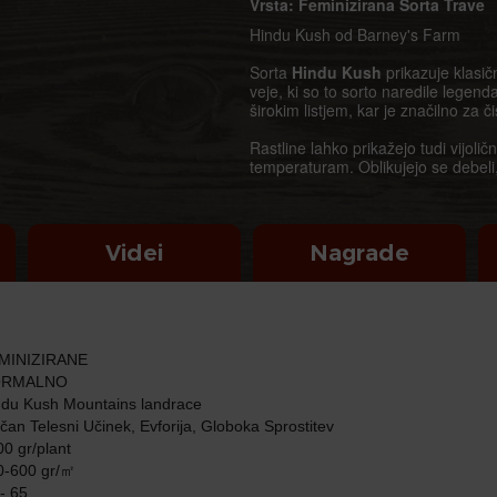
Vrsta: Feminizirana Sorta Trave
Hindu Kush od Barney's Farm
Sorta
Hindu Kush
prikazuje klasič
veje, ki so to sorto naredile legend
širokim listjem, kar je značilno za č
Rastline lahko prikažejo tudi vijoli
temperaturam. Oblikujejo se debeli
prekrite s trihomi v debeli, zmrznjeni
izdelovalce hašiša.
Terpenski profil prinaša pristno lan
Videi
Nagrade
značilno ostrino. Sveže citrusne no
lesni podtoni dopolnijo to tradicio
Okus prinaša čisto indica zadovoljs
globine, ki ozemljijo brbončice. C
profilu, ki predstavlja pristno Kush g
MINIZIRANE
RMALNO
Hindu Kush
prinaša najčistejšo ind
du Kush Mountains landrace
fizično sprostitev, ki lahko stopi na
an Telesni Učinek, Evforija, Globoka Sprostitev
spodbujajo globoko sprostitev, kar 
0 gr/plant
Ta landrace sorta prikazuje naravn
-600 gr/㎡
gojenja. Rastline ohranijo svojo kl
- 65