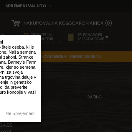
NAKUPOVALNA KO&SCARON;ARICA (0)
ni
teje oseba, ki je
zakone. Naša semena
MENA S SAMODEJNIM CVETENJEM
REDNA SEMENA
mi zakoni. Stranke
ana. Barney's Farm
ve, kjer so semena
orni za svoja
a trgovina deluje v
STRAIN
enje in genetsko
o, da preverite
uro konoplje v vaši
RATING
race
Ne Sprejemam
13.00
34.00