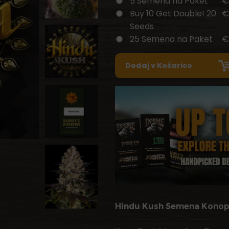
5 Semena na Paket
€
Buy 10 Get Double! 20
€
Seeds
25 Semena na Paket
€
Hindu Kush Semena Konop