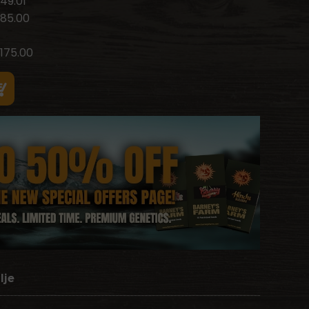
49.01
85.00
175.00
lje