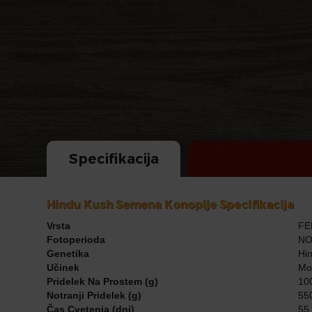
Specifikacija
Hindu Kush Semena Konoplje Specifikacija
Vrsta
FE
Fotoperioda
NO
Genetika
Hin
Učinek
Moč
Pridelek Na Prostem (g)
100
Notranji Pridelek (g)
550
Čas Cvetenja (dni)
55 