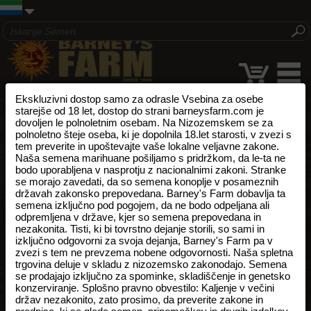
Ekskluzivni dostop samo za odrasle Vsebina za osebe
starejše od 18 let, dostop do strani barneysfarm.com je
dovoljen le polnoletnim osebam. Na Nizozemskem se za
polnoletno šteje oseba, ki je dopolnila 18.let starosti, v zvezi s
tem preverite in upoštevajte vaše lokalne veljavne zakone.
Naša semena marihuane pošiljamo s pridržkom, da le-ta ne
bodo uporabljena v nasprotju z nacionalnimi zakoni. Stranke
se morajo zavedati, da so semena konoplje v posameznih
državah zakonsko prepovedana. Barney's Farm dobavlja ta
semena izključno pod pogojem, da ne bodo odpeljana ali
odpremljena v države, kjer so semena prepovedana in
nezakonita. Tisti, ki bi tovrstno dejanje storili, so sami in
izključno odgovorni za svoja dejanja, Barney's Farm pa v
zvezi s tem ne prevzema nobene odgovornosti. Naša spletna
trgovina deluje v skladu z nizozemsko zakonodajo. Semena
se prodajajo izključno za spominke, skladiščenje in genetsko
konzerviranje. Splošno pravno obvestilo: Kaljenje v večini
držav nezakonito, zato prosimo, da preverite zakone in