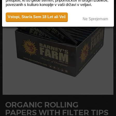
predpise, ki so glede semen, pripomočkov in drugih izdelkov,
povezanih s kulturo konoplje v vaši državi v veljavi.
Vstopi, Star/a Sem 18 Let ali Več
Ne Sprejemam
ORGANIC ROLLING
PAPERS WITH FILTER TIPS