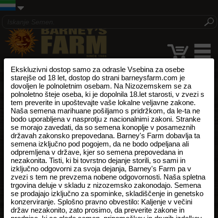
Ekskluzivni dostop samo za odrasle Vsebina za osebe
starejše od 18 let, dostop do strani barneysfarm.com je
dovoljen le polnoletnim osebam. Na Nizozemskem se za
polnoletno šteje oseba, ki je dopolnila 18.let starosti, v zvezi s
tem preverite in upoštevajte vaše lokalne veljavne zakone.
Naša semena marihuane pošiljamo s pridržkom, da le-ta ne
bodo uporabljena v nasprotju z nacionalnimi zakoni. Stranke
se morajo zavedati, da so semena konoplje v posameznih
državah zakonsko prepovedana. Barney's Farm dobavlja ta
semena izključno pod pogojem, da ne bodo odpeljana ali
odpremljena v države, kjer so semena prepovedana in
nezakonita. Tisti, ki bi tovrstno dejanje storili, so sami in
izključno odgovorni za svoja dejanja, Barney's Farm pa v
zvezi s tem ne prevzema nobene odgovornosti. Naša spletna
trgovina deluje v skladu z nizozemsko zakonodajo. Semena
se prodajajo izključno za spominke, skladiščenje in genetsko
konzerviranje. Splošno pravno obvestilo: Kaljenje v večini
držav nezakonito, zato prosimo, da preverite zakone in