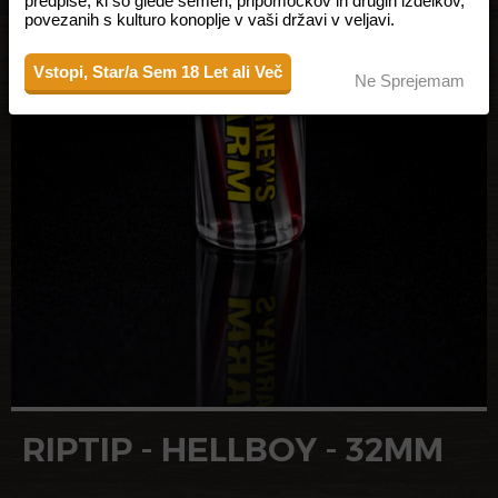
predpise, ki so glede semen, pripomočkov in drugih izdelkov,
povezanih s kulturo konoplje v vaši državi v veljavi.
Vstopi, Star/a Sem 18 Let ali Več
Ne Sprejemam
RIPTIP - HELLBOY - 32MM