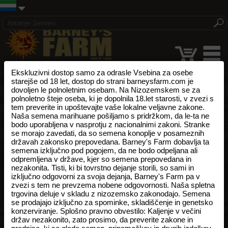
Ekskluzivni dostop samo za odrasle Vsebina za osebe
starejše od 18 let, dostop do strani barneysfarm.com je
dovoljen le polnoletnim osebam. Na Nizozemskem se za
polnoletno šteje oseba, ki je dopolnila 18.let starosti, v zvezi s
tem preverite in upoštevajte vaše lokalne veljavne zakone.
Naša semena marihuane pošiljamo s pridržkom, da le-ta ne
bodo uporabljena v nasprotju z nacionalnimi zakoni. Stranke
se morajo zavedati, da so semena konoplje v posameznih
državah zakonsko prepovedana. Barney's Farm dobavlja ta
semena izključno pod pogojem, da ne bodo odpeljana ali
odpremljena v države, kjer so semena prepovedana in
nezakonita. Tisti, ki bi tovrstno dejanje storili, so sami in
izključno odgovorni za svoja dejanja, Barney's Farm pa v
zvezi s tem ne prevzema nobene odgovornosti. Naša spletna
trgovina deluje v skladu z nizozemsko zakonodajo. Semena
se prodajajo izključno za spominke, skladiščenje in genetsko
konzerviranje. Splošno pravno obvestilo: Kaljenje v večini
držav nezakonito, zato prosimo, da preverite zakone in