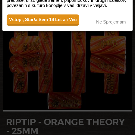
predpise, ki so glede semen, pripomočkov in drugih izdelkov,
povezanih s kulturo konoplje v vaši državi v veljavi.
Vstopi, Star/a Sem 18 Let ali Več
Ne Sprejemam
RIPTIP - ORANGE THEORY
- 25MM