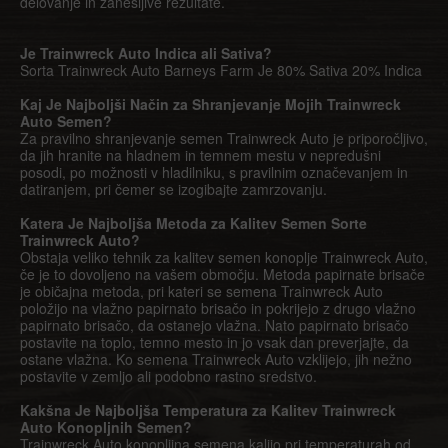
delovanje in zanesljive rezultate.
Je Trainwreck Auto Indica ali Sativa?
Sorta Trainwreck Auto Barneys Farm Je 80% Sativa 20% Indica
Kaj Je Najboljši Način za Shranjevanje Mojih Trainwreck
Auto Semen?
Za pravilno shranjevanje semen Trainwreck Auto je priporočljivo,
da jih hranite na hladnem in temnem mestu v nepredušni
posodi, po možnosti v hladilniku, s pravilnim označevanjem in
datiranjem, pri čemer se izogibajte zamrzovanju.
Katera Je Najboljša Metoda za Kalitev Semen Sorte
Trainwreck Auto?
Obstaja veliko tehnik za kalitev semen konoplje Trainwreck Auto,
če je to dovoljeno na vašem območju. Metoda papirnate brisače
je običajna metoda, pri kateri se semena Trainwreck Auto
položijo na vlažno papirnato brisačo in pokrijejo z drugo vlažno
papirnato brisačo, da ostanejo vlažna. Nato papirnato brisačo
postavite na toplo, temno mesto in jo vsak dan preverjajte, da
ostane vlažna. Ko semena Trainwreck Auto vzklijejo, jih nežno
postavite v zemljo ali podobno rastno sredstvo.
Kakšna Je Najboljša Temperatura za Kalitev Trainwreck
Auto Konopljnih Semen?
Trainwreck Auto konopljina semena kalijo pri temperaturah od