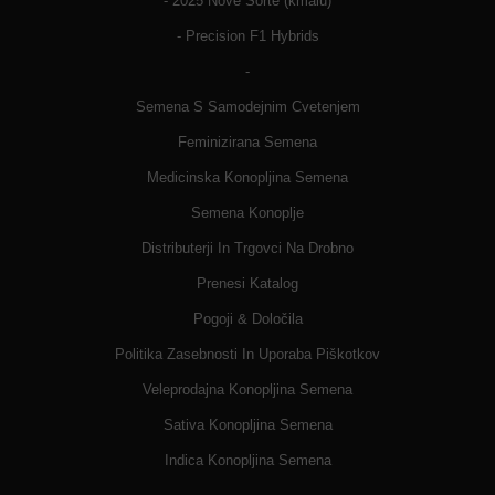
- 2025 Nove Sorte (kmalu)
- Precision F1 Hybrids
-
Semena S Samodejnim Cvetenjem
Feminizirana Semena
Medicinska Konopljina Semena
Semena Konoplje
Distributerji In Trgovci Na Drobno
Prenesi Katalog
Pogoji & Določila
Politika Zasebnosti In Uporaba Piškotkov
Veleprodajna Konopljina Semena
Sativa Konopljina Semena
Indica Konopljina Semena