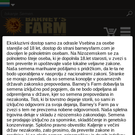
Ekskluzivni dostop samo za odrasle Vsebina za osebe
starejše od 18 let, dostop do strani barneysfarm.com je
dovoljen le polnoletnim osebam. Na Nizozemskem se za
polnoletno šteje oseba, ki je dopolnila 18.let starosti, v zvezi s
tem preverite in upoštevajte vaše lokalne veljavne zakone.
Naša semena marihuane pošiljamo s pridržkom, da le-ta ne
bodo uporabljena v nasprotju z nacionalnimi zakoni. Stranke
se morajo zavedati, da so semena konoplje v posameznih
državah zakonsko prepovedana. Barney's Farm dobavlja ta
semena izključno pod pogojem, da ne bodo odpeljana ali
odpremljena v države, kjer so semena prepovedana in
nezakonita. Tisti, ki bi tovrstno dejanje storili, so sami in
izključno odgovorni za svoja dejanja, Barney's Farm pa v
zvezi s tem ne prevzema nobene odgovornosti. Naša spletna
trgovina deluje v skladu z nizozemsko zakonodajo. Semena
se prodajajo izključno za spominke, skladiščenje in genetsko
konzerviranje. Splošno pravno obvestilo: Kaljenje v večini
držav nezakonito, zato prosimo, da preverite zakone in