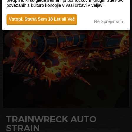
predpise, ki so glede semen, pripomočkov in drugih izdelkov,
povezanih s kulturo konoplje v vaši državi v veljavi.
Vstopi, Star/a Sem 18 Let ali Več
Ne Sprejemam
TRAINWRECK AUTO
STRAIN