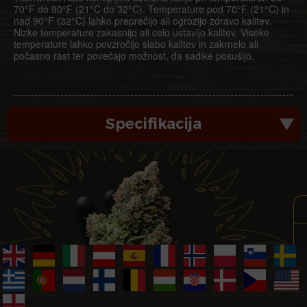
70°F do 90°F (21°C do 32°C). Temperature pod 70°F (21°C) in
nad 90°F (32°C) lahko preprečijo ali ogrozijo zdravo kalitev.
Nizke temperature zakasnijo ali celo ustavijo kalitev. Visoke
temperature lahko povzročijo slabo kalitev in zakrnelo ali
počasno rast ter povečajo možnost, da sadike posušijo.
Specifikacija