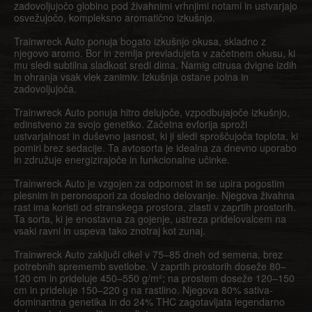
zadovoljujočo globino pod živahnimi vrhnjimi notami in ustvarjajo
osvežujočo, kompleksno aromatično izkušnjo.
Trainwreck Auto ponuja bogato izkušnjo okusa, skladno z
njegovo aromo. Bor in zemlja prevladujeta v začetnem okusu, ki
mu sledi subtilna sladkost sredi dima. Namig citrusa dvigne izdih
in ohranja vsak vlek zanimiv. Izkušnja ostane polna in
zadovoljujoča.
Trainwreck Auto ponuja hitro delujoče, vzpodbujajoče izkušnjo,
edinstveno za svojo genetiko. Začetna evforija sproži
ustvarjalnost in duševno jasnost, ki ji sledi sproščujoča toplota, ki
pomiri brez sedacije. Ta avtosorta je idealna za dnevno uporabo
in združuje energizirajoče in funkcionalne učinke.
Trainwreck Auto je vzgojen za odpornost in se upira pogostim
plesnim in peronospori za dosledno delovanje. Njegova živahna
rast ima koristi od stranskega prostora, zlasti v zaprtih prostorih.
Ta sorta, ki je enostavna za gojenje, ustreza pridelovalcem na
vsaki ravni in uspeva tako znotraj kot zunaj.
Trainwreck Auto zaključi cikel v 75–85 dneh od semena, brez
potrebnih sprememb svetlobe. V zaprtih prostorih doseže 80–
120 cm in prideluje 450–550 g/m²; na prostem doseže 120–150
cm in prideluje 150–220 g na rastlino. Njegova 80% sativa-
dominantna genetika in do 24% THC zagotavljata legendarno