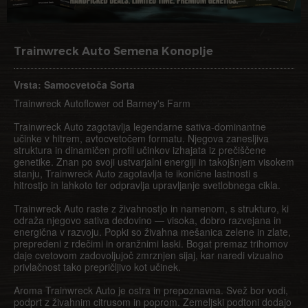
Trainwreck Auto Semena Konoplje
Vrsta: Samocvetoča Sorta
Trainwreck Autoflower od Barney's Farm
Trainwreck Auto zagotavlja legendarne sativa-dominantne
učinke v hitrem, avtocvetočem formatu. Njegova zanesljiva
struktura in dinamičen profil učinkov izhajata iz prečiščene
genetike. Znan po svoji ustvarjalni energiji in takojšnjem visokem
stanju, Trainwreck Auto zagotavlja te ikonične lastnosti s
hitrostjo in lahkoto ter odpravlja upravljanje svetlobnega cikla.
Trainwreck Auto raste z živahnostjo in namenom, s strukturo, ki
odraža njegovo sativa dedovino — visoka, dobro razvejana in
energična v razvoju. Popki so živahna mešanica zelene in zlate,
prepredeni z rdečimi in oranžnimi laski. Bogat premaz trihomov
daje cvetovom zadovoljujoč zmrznjen sijaj, kar naredi vizualno
privlačnost tako prepričljivo kot učinek.
Aroma Trainwreck Auto je ostra in prepoznavna. Svež bor vodi,
podprt z živahnim citrusom in poprom. Zemeljski podtoni dodajo