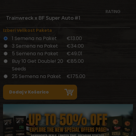
RATING
Trainwreck x BF Super Auto #1
Izberi Velikost Paketa
1 Semena na Paket
€13.00
3 Semena na Paket
€34.00
5 Semena na Paket
€49.01
Buy 10 Get Double! 20
€85.00
Seeds
25 Semena na Paket
€175.00